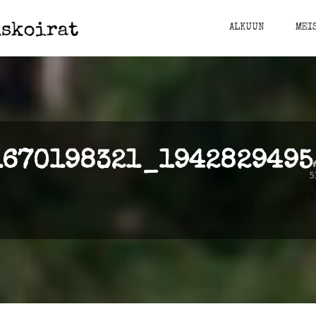
Riihimäen
ALKUUN
MEI
pelastuskoirat
RiiPeKo ry
1670198321_1942829495
5
5