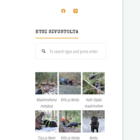
ETSI SIVUSTOLTA
Search
for:
Maalimiehenä
Ville ja Kerttu
Halti löytää
metsässä
maalimiehen
Tiija ja Nemi
Ville ja Hertta
Kerttu