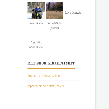
Laura ja Hertta
Nemi ja Ville
RiiPeKolaisia
pellolla
Tiija, Satu,
Laura ja Ville
RIIPEKON LINKKIVINKIT
Suomen pelastuskoiraliitto
Vapaaehtoinen pelastuspalvelu