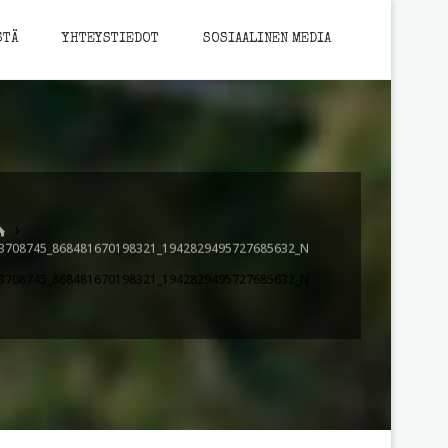
STÄ
YHTEYSTIEDOT
SOSIAALINEN MEDIA
HOME
3708745_868481670198321_1942829495727685632_N
3708745_868481670198321_1942829495727685632_N