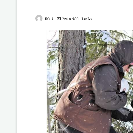
FULL
ROSA
720 × 480
PIXELS
SIZE