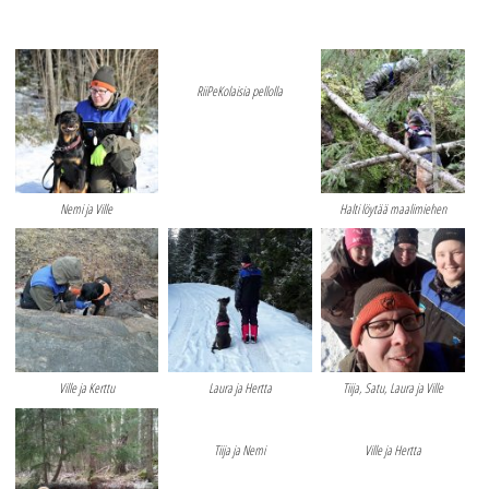
RiiPeKolaisia pellolla
Nemi ja Ville
Halti löytää maalimiehen
Ville ja Kerttu
Laura ja Hertta
Tiija, Satu, Laura ja Ville
Tiija ja Nemi
Ville ja Hertta