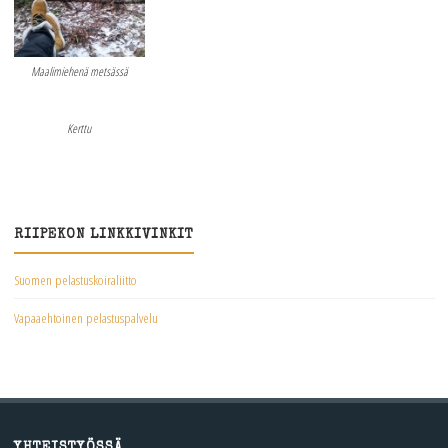
Maalimiehenä metsässä
Kerttu
RIIPEKON LINKKIVINKIT
Suomen pelastuskoiraliitto
Vapaaehtoinen pelastuspalvelu