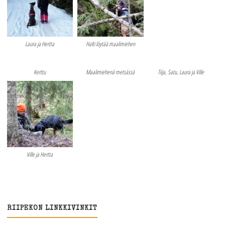
Laura ja Hertta
Halti löytää maalimiehen
Kerttu
Maalimiehenä metsässä
Tiija, Satu, Laura ja Ville
Ville ja Hertta
RIIPEKON LINKKIVINKIT