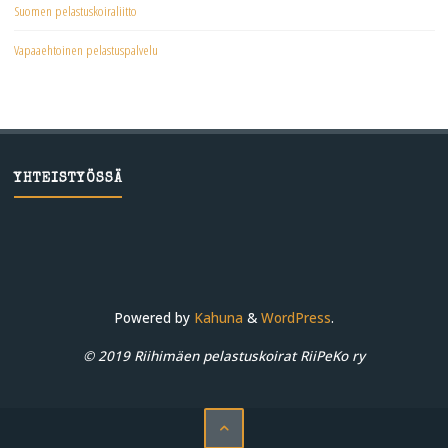
Suomen pelastuskoiraliitto
Vapaaehtoinen pelastuspalvelu
YHTEISTYÖSSÄ
Powered by
Kahuna
&
WordPress
.
© 2019 Riihimäen pelastuskoirat RiiPeKo ry