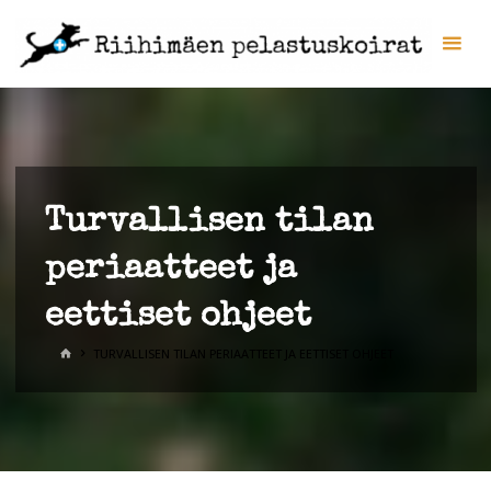
Skip
Riih
to
pela
content
RiiP
Turvallisen tilan
periaatteet ja
eettiset ohjeet
HOME
TURVALLISEN TILAN PERIAATTEET JA EETTISET OHJEET