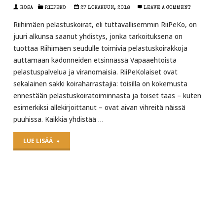
ROSA
RIIPEKO
27 LOKAKUUN, 2018
LEAVE A COMMENT
Riihimäen pelastuskoirat, eli tuttavallisemmin RiiPeKo, on
juuri alkunsa saanut yhdistys, jonka tarkoituksena on
tuottaa Riihimäen seudulle toimivia pelastuskoirakkoja
auttamaan kadonneiden etsinnässä Vapaaehtoista
pelastuspalvelua ja viranomaisia. RiiPeKolaiset ovat
sekalainen sakki koiraharrastajia: toisilla on kokemusta
ennestään pelastuskoiratoiminnasta ja toiset taas – kuten
esimerkiksi allekirjoittanut – ovat aivan vihreitä näissä
puuhissa. Kaikkia yhdistää …
"Mistä
LUE LISÄÄ
kaikki
sai
alkunsa?"