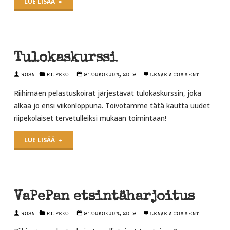
"Yhteistyö
LUE LISÄÄ
Back
on
Tulokaskurssi
Trackin
ROSA
RIIPEKO
9 TOUKOKUUN, 2019
LEAVE A COMMENT
kanssa"
Riihimäen pelastuskoirat järjestävät tulokaskurssin, joka
alkaa jo ensi viikonloppuna. Toivotamme tätä kautta uudet
riipekolaiset tervetulleiksi mukaan toimintaan!
"Tulokaskurssi"
LUE LISÄÄ
VaPePan etsintäharjoitus
ROSA
RIIPEKO
9 TOUKOKUUN, 2019
LEAVE A COMMENT