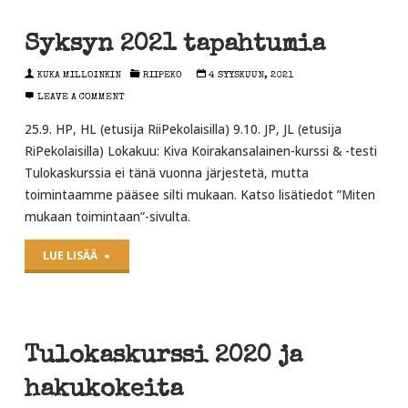
Syksyn 2021 tapahtumia
KUKA MILLOINKIN
RIIPEKO
4 SYYSKUUN, 2021
LEAVE A COMMENT
25.9. HP, HL (etusija RiiPekolaisilla) 9.10. JP, JL (etusija
RiPekolaisilla) Lokakuu: Kiva Koirakansalainen-kurssi & -testi
Tulokaskurssia ei tänä vuonna järjestetä, mutta
toimintaamme pääsee silti mukaan. Katso lisätiedot ”Miten
mukaan toimintaan”-sivulta.
"Syksyn
LUE LISÄÄ
2021
tapahtumia"
Tulokaskurssi 2020 ja
hakukokeita