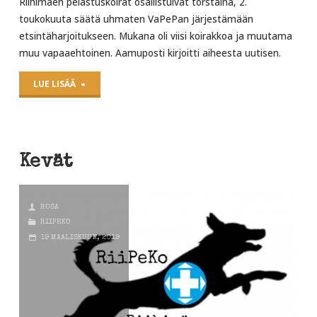
Riihimäen pelastuskoirat osallistuivat torstaina, 2.
toukokuuta säätä uhmaten VaPePan järjestämään
etsintäharjoitukseen. Mukana oli viisi koirakkoa ja muutama
muu vapaaehtoinen. Aamuposti kirjoitti aiheesta uutisen.
"VaPePan
LUE LISÄÄ
etsintäharjoitus"
Kevät
ROSA
RIIPEKO
19 MAALISKUUN, 2019