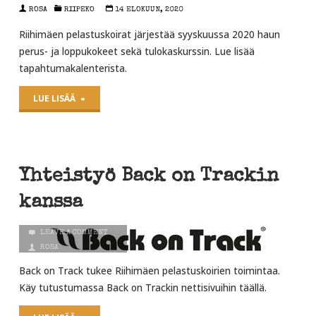
ROSA
RIIPEKO
14 ELOKUUN, 2020
Riihimäen pelastuskoirat järjestää syyskuussa 2020 haun
perus- ja loppukokeet sekä tulokaskurssin. Lue lisää
tapahtumakalenterista.
"Tulokaskurssi
LUE LISÄÄ
2020
ja
Yhteistyö Back on Trackin
hakukokeita"
kanssa
LEAVE A COMMENT
ROSA
RIIPEKO
Back on Track tukee Riihimäen pelastuskoirien toimintaa.
24 HELMIKUUN, 2020
Käy tutustumassa Back on Trackin nettisivuihin täällä.