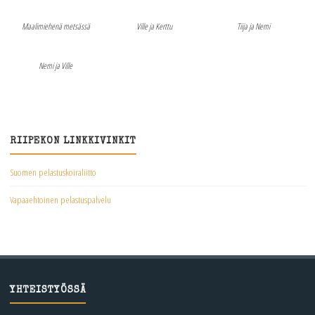
Maalimiehenä metsässä
Ville ja Kerttu
Tiija ja Nemi
Nemi ja Ville
RIIPEKON LINKKIVINKIT
Suomen pelastuskoiraliitto
Vapaaehtoinen pelastuspalvelu
YHTEISTYÖSSÄ