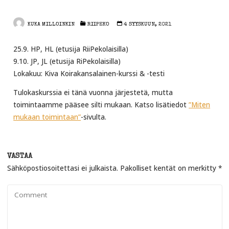
KUKA MILLOINKIN
RIIPEKO
4 SYYSKUUN, 2021
25.9. HP, HL (etusija RiiPekolaisilla)
9.10. JP, JL (etusija RiPekolaisilla)
Lokakuu: Kiva Koirakansalainen-kurssi & -testi
Tulokaskurssia ei tänä vuonna järjestetä, mutta
toimintaamme pääsee silti mukaan. Katso lisätiedot
”Miten
mukaan toimintaan”
-sivulta.
VASTAA
Sähköpostiosoitettasi ei julkaista.
Pakolliset kentät on merkitty
*