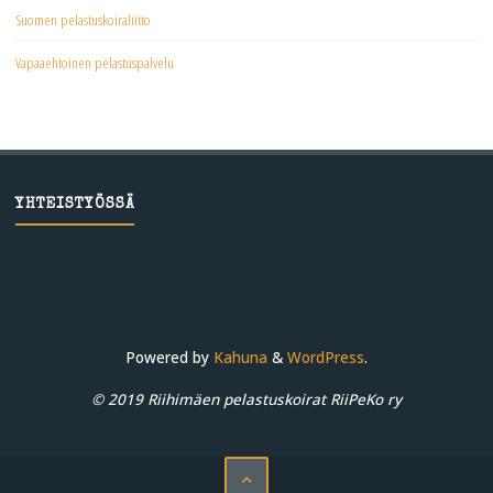
Suomen pelastuskoiraliitto
Vapaaehtoinen pelastuspalvelu
YHTEISTYÖSSÄ
Powered by
Kahuna
&
WordPress
.
© 2019 Riihimäen pelastuskoirat RiiPeKo ry