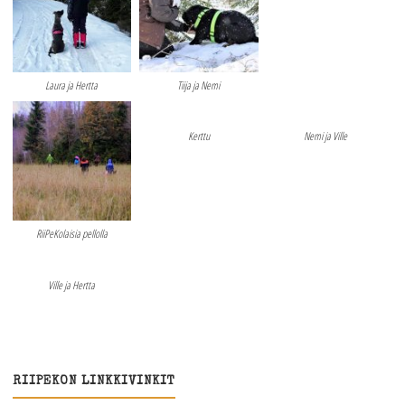
Laura ja Hertta
Tiija ja Nemi
Kerttu
Nemi ja Ville
RiiPeKolaisia pellolla
Ville ja Hertta
RIIPEKON LINKKIVINKIT